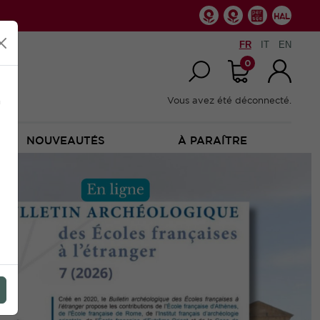
FR
IT
EN
0
n
Vous avez été déconnecté.
NOUVEAUTÉS
À PARAÎTRE