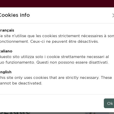
Cookies info
rançais
e site n’utilise que les cookies strictement nécessaires à so
onctionnement. Ceux-ci ne peuvent être désactivés.
PUBLIER À L’EFR
EN LIGNE
taliano
uesto sito utilizza solo i cookie strettamente necessari al
uo funzionamento. Questi non possono essere disattivati.
nglish
his site only uses cookies that are strictly necessary. These
annot be deactivated.
Ok
ogique