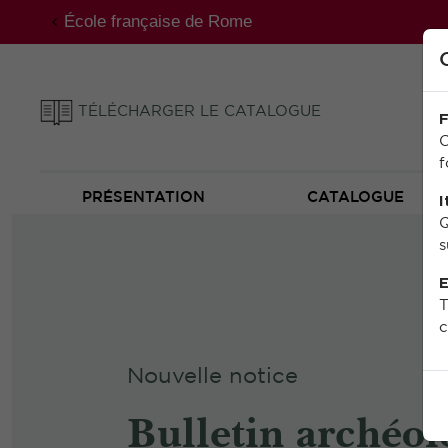
École française de Rome
TÉLÉCHARGER LE CATALOGUE
F
C
f
PRÉSENTATION
CATALOGUE
I
Q
s
E
T
c
Nouvelle notice
Bulletin archéol