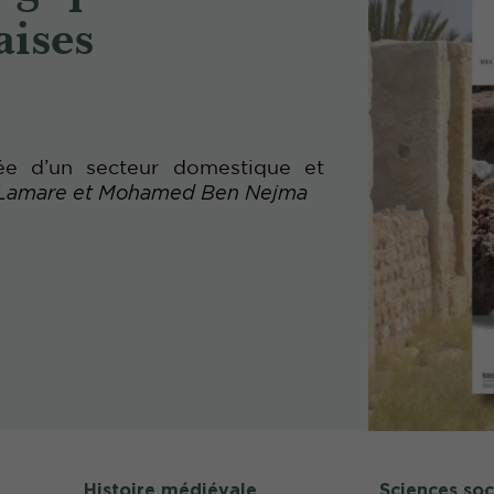
aises
ée d’un secteur domestique et
s Lamare et Mohamed Ben Nejma
Histoire médiévale
Sciences soc