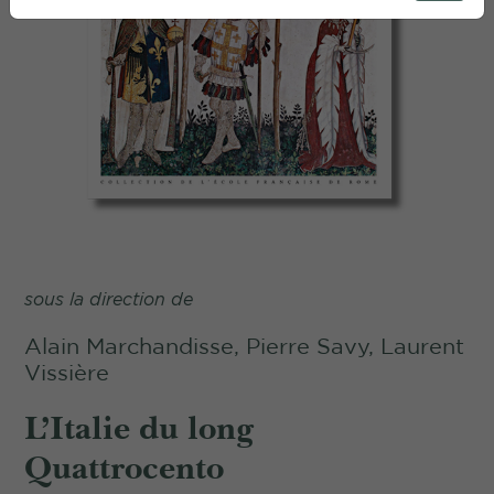
sous la direction de
Alain Marchandisse, Pierre Savy, Laurent
Vissière
L’Italie du long
Quattrocento