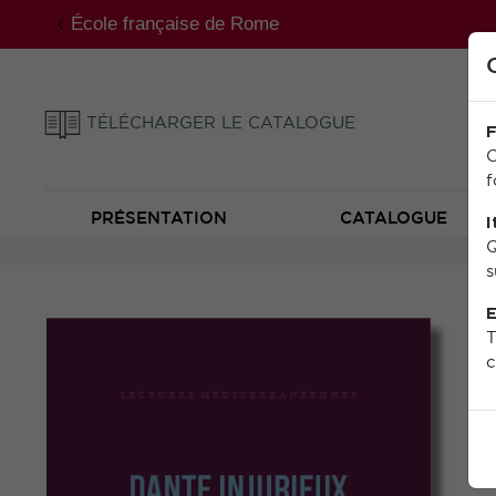
École française de Rome
TÉLÉCHARGER LE CATALOGUE
F
C
f
PRÉSENTATION
CATALOGUE
I
Q
s
E
T
c