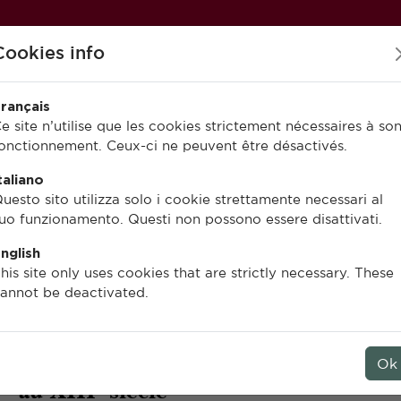
Cookies info
rançais
e site n’utilise que les cookies strictement nécessaires à so
onctionnement. Ceux-ci ne peuvent être désactivés.
PUBLIER À L’EFR
EN LIGNE
taliano
uesto sito utilizza solo i cookie strettamente necessari al
uo funzionamento. Questi non possono essere disattivati.
nglish
Giuliano Milani
his site only uses cookies that are strictly necessary. These
annot be deactivated.
Dante injurieux
Poésie comique et politique à Floren
Ok
e
au XIII
siècle