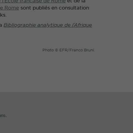
e l’École française de Rome
et de la
 de Rome
sont publiés en consultation
ks.
la
Bibliographie analytique de l’Afrique
Photo © EFR/Franco Bruni.
ons.