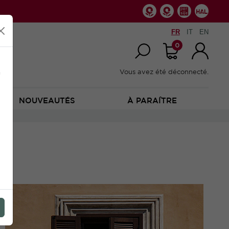
FR
IT
EN
0
n
Vous avez été déconnecté.
NOUVEAUTÉS
À PARAÎTRE