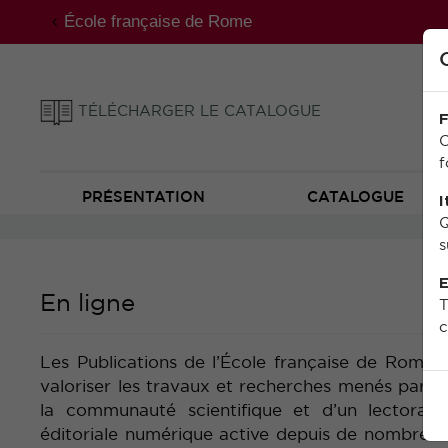
École française de Rome
TÉLÉCHARGER LE CATALOGUE
F
C
f
PRÉSENTATION
CATALOGUE
I
Q
s
E
En ligne
T
c
Les Publications de l’École française de Rome o
valoriser les travaux et recherches menés par l’i
la communauté scientifique et d’un lectorat é
éditoriale numérique active depuis de nombreuse