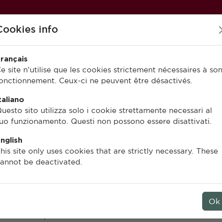
Cookies info
rançais
e site n’utilise que les cookies strictement nécessaires à so
onctionnement. Ceux-ci ne peuvent être désactivés.
PUBLIER À L’EFR
EN LIGNE
taliano
uesto sito utilizza solo i cookie strettamente necessari al
uo funzionamento. Questi non possono essere disattivati.
nglish
his site only uses cookies that are strictly necessary. These
annot be deactivated.
nt pour mission de faire connaître et
nstitution et ses partenaires auprès de
Ok
largi. Elle mène ainsi une politique
s années pour faciliter un accès libre