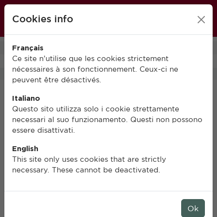
École française de Rome
Cookies info
FR
IT
EN
Français
0
Ce site n’utilise que les cookies strictement
nécessaires à son fonctionnement. Ceux-ci ne
peuvent être désactivés.
Italiano
Gestion des cookies
Questo sito utilizza solo i cookie strettamente
necessari al suo funzionamento. Questi non possono
essere disattivati.
Définition
English
This site only uses cookies that are strictly
Les cookies sont des identificateurs univoques,
necessary. These cannot be deactivated.
généralement composés de courtes lignes de texte
ou de code. Généralement, les cookies sont
mémorisés sur votre terminal ou dans votre
navigateur et envoient certaines informations
Ok
déterminées au site qui a transmis le cookie.