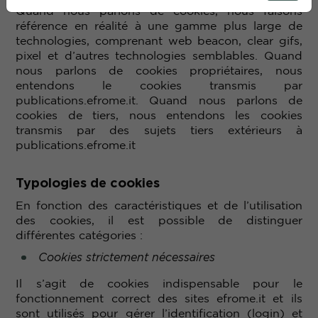
Quand nous parlons de cookies, nous faisons
référence en réalité à une gamme plus large de
technologies, comprenant web beacon, clear gifs,
pixel et d’autres technologies semblables. Quand
nous parlons de cookies propriétaires, nous
entendons le cookies transmis par
publications.efrome.it. Quand nous parlons de
cookies de tiers, nous entendons les cookies
transmis par des sujets tiers extérieurs à
publications.efrome.it
Typologies de cookies
En fonction des caractéristiques et de l’utilisation
des cookies, il est possible de distinguer
différentes catégories :
Cookies strictement nécessaires
Il s’agit de cookies indispensable pour le
fonctionnement correct des sites efrome.it et ils
sont utilisés pour gérer l’identification (login) et