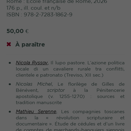
Rome : École française de Rome, 2026
176 p., ill. coul. et n/b
ISBN : 978-2-7283-1862-9
50,00
€
À paraître
Nicola Ryssov
, Il lupo pastore. L’azione politica
locale di un cavaliere rurale tra conflitti,
clientele e patronato (Treviso, XII sec.)
Nicolas Michel
, Le florilège de Gilles de
Bénévent,
scriptor
à la Pénitencerie
apostolique (v.
1255-1270) : sources et
tradition manuscrite
Mathieu Serenne
, Les compagnies toscanes
dans la « révolution scripturaire et
documentaire ». Étude de cédules et d’un livre
de comptes de marchands-banquiers siennois