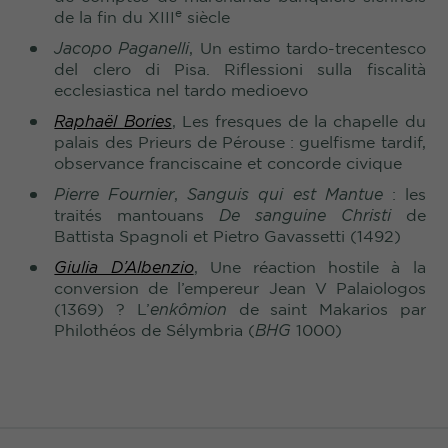
e
de la fin du XIII
siècle
Jacopo Paganelli
, Un estimo tardo-trecentesco
del clero di Pisa. Riflessioni sulla fiscalità
ecclesiastica nel tardo medioevo
Raphaël Bories
, Les fresques de la chapelle du
palais des Prieurs de Pérouse : guelfisme tardif,
observance franciscaine et concorde civique
Pierre Fournier
,
Sanguis qui est Mantue
: les
traités mantouans
De sanguine Christi
de
Battista Spagnoli et Pietro Gavassetti (1492)
Giulia D’Albenzio
, Une réaction hostile à la
conversion de l’empereur Jean V Palaiologos
(1369)
? L’
enkômion
de saint Makarios par
Philothéos de Sélymbria (
BHG
1000)