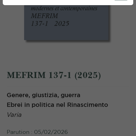
MEFRIM 137-1 (2025)
Genere, giustizia, guerra
Ebrei in politica nel Rinascimento
Varia
Parution : 05/02/2026