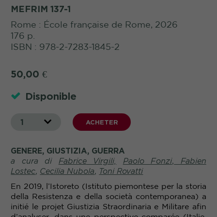
MEFRIM 137-1
Rome : École française de Rome, 2026
176 p.
ISBN : 978-2-7283-1845-2
50,00
€
Disponible
1
ACHETER
GENERE, GIUSTIZIA, GUERRA
a cura di
Fabrice
Virgili,
Paolo Fonzi
,
Fabien
Lostec
,
Cecilia Nubola
,
Toni Rovatti
En 2019, l’Istoreto (Istituto piemontese per la storia
della Resistenza e della società contemporanea) a
initié le projet Giustizia Straordinaria e Militare afin
d’analyser, dans une perspective comparée (Italie,