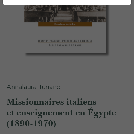
Annalaura Turiano
Missionnaires italiens
et enseignement en Égypte
(1890-1970)